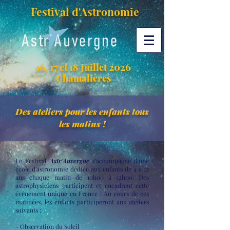
Festival d'Astronomie
16, 17 et 18 Juillet 2026
Chamalières
Des ateliers pour les enfants tous
les matins !
Le Festival
Astr'Auvergne
s'accompagne d'une
école d'astronomie dédiée aux enfants de 4 à 12
ans chaque matin de 10h00 à 12h00. Des
astrophysiciens participent et encadrent cette
événement unique en France !
Au cours de ces
matinées, les enfants participeront aux ateliers
suivants :
- Observation du Soleil